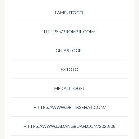
LAMPUTOGEL
HTTPS://BROMBIL.COM/
GELASTOGEL
ESTOTO
MEDALITOGEL
HTTPS://WWW.DETIKSEHAT.COM/
HTTPS://WWW.LADANGBUAH.COM/2023/08