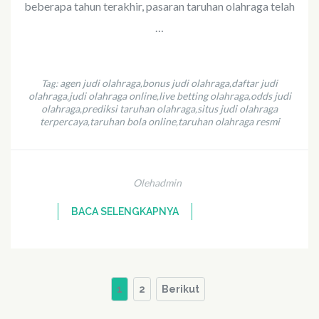
beberapa tahun terakhir, pasaran taruhan olahraga telah
…
agen judi olahraga
bonus judi olahraga
daftar judi
Tag:
,
,
olahraga
judi olahraga online
live betting olahraga
odds judi
,
,
,
olahraga
prediksi taruhan olahraga
situs judi olahraga
,
,
terpercaya
taruhan bola online
taruhan olahraga resmi
,
,
Olehadmin
BACA SELENGKAPNYA
Paginasi
Halaman
Halaman
1
2
Berikut
pos