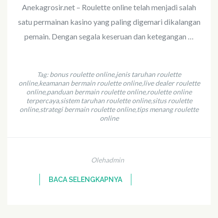
Anekagrosir.net – Roulette online telah menjadi salah
satu permainan kasino yang paling digemari dikalangan
pemain. Dengan segala keseruan dan ketegangan …
bonus roulette online
jenis taruhan roulette
Tag:
,
online
keamanan bermain roulette online
live dealer roulette
,
,
online
panduan bermain roulette online
roulette online
,
,
terpercaya
sistem taruhan roulette online
situs roulette
,
,
online
strategi bermain roulette online
tips menang roulette
,
,
online
Olehadmin
BACA SELENGKAPNYA