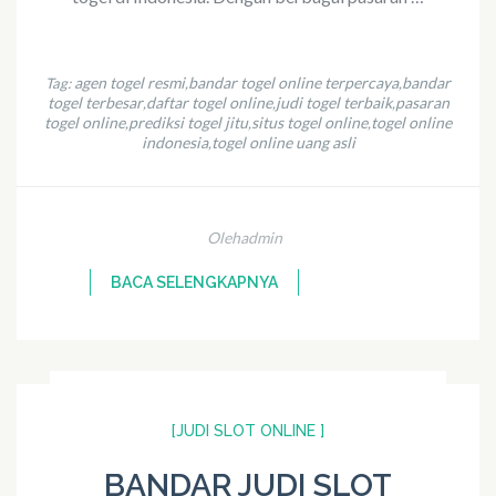
agen togel resmi
bandar togel online terpercaya
bandar
Tag:
,
,
togel terbesar
daftar togel online
judi togel terbaik
pasaran
,
,
,
togel online
prediksi togel jitu
situs togel online
togel online
,
,
,
indonesia
togel online uang asli
,
Olehadmin
BACA SELENGKAPNYA
[JUDI SLOT ONLINE ]
BANDAR JUDI SLOT