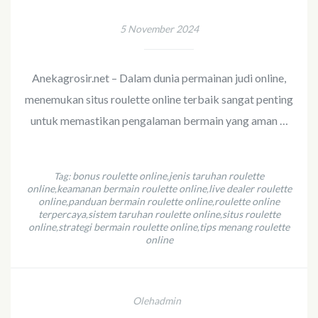
5 November 2024
Anekagrosir.net – Dalam dunia permainan judi online,
menemukan situs roulette online terbaik sangat penting
untuk memastikan pengalaman bermain yang aman …
bonus roulette online
jenis taruhan roulette
Tag:
,
online
keamanan bermain roulette online
live dealer roulette
,
,
online
panduan bermain roulette online
roulette online
,
,
terpercaya
sistem taruhan roulette online
situs roulette
,
,
online
strategi bermain roulette online
tips menang roulette
,
,
online
Olehadmin