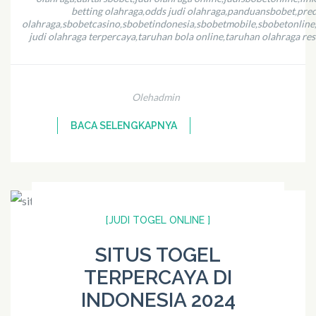
betting olahraga
odds judi olahraga
panduansbobet
pred
,
,
,
olahraga
sbobetcasino
sbobetindonesia
sbobetmobile
sbobetonline
,
,
,
,
judi olahraga terpercaya
taruhan bola online
taruhan olahraga re
,
,
Olehadmin
BACA SELENGKAPNYA
[JUDI TOGEL ONLINE ]
SITUS TOGEL
TERPERCAYA DI
INDONESIA 2024