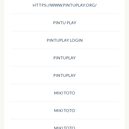
HTTPS://WWW.PINTUPLAY.ORG/
PINTU PLAY
PINTUPLAY LOGIN
PINTUPLAY
PINTUPLAY
MIKITOTO
MIKITOTO
MIKITOTO