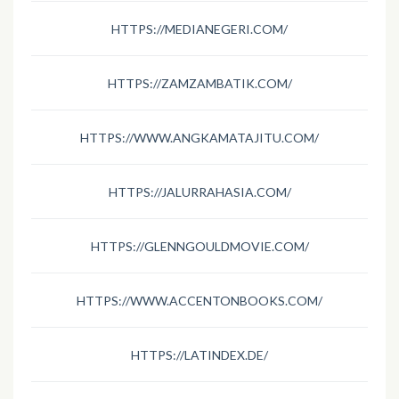
HTTPS://MEDIANEGERI.COM/
HTTPS://ZAMZAMBATIK.COM/
HTTPS://WWW.ANGKAMATAJITU.COM/
HTTPS://JALURRAHASIA.COM/
HTTPS://GLENNGOULDMOVIE.COM/
HTTPS://WWW.ACCENTONBOOKS.COM/
HTTPS://LATINDEX.DE/