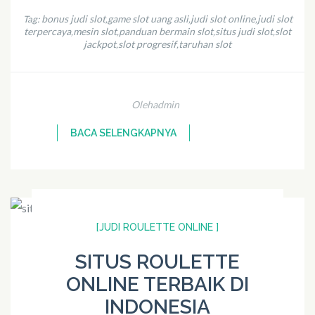
bonus judi slot
game slot uang asli
judi slot online
judi slot
Tag:
,
,
,
terpercaya
mesin slot
panduan bermain slot
situs judi slot
slot
,
,
,
,
jackpot
slot progresif
taruhan slot
,
,
Olehadmin
BACA SELENGKAPNYA
[JUDI ROULETTE ONLINE ]
SITUS ROULETTE
ONLINE TERBAIK DI
INDONESIA