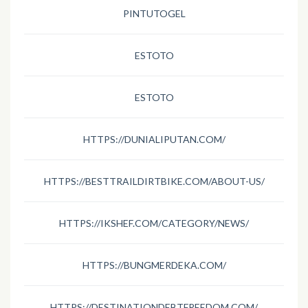
PINTUTOGEL
ESTOTO
ESTOTO
HTTPS://DUNIALIPUTAN.COM/
HTTPS://BESTTRAILDIRTBIKE.COM/ABOUT-US/
HTTPS://IKSHEF.COM/CATEGORY/NEWS/
HTTPS://BUNGMERDEKA.COM/
HTTPS://DESTINATIONDEBTFREEDOM.COM/