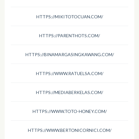
HTTPS://MIKITOTOCUAN.COM/
HTTPS://PARENTHOTS.COM/
HTTPS://BINAMARGASINGKAWANG.COM/
HTTPS://WWW.RATUELSA.COM/
HTTPS://MEDIABERKELAS.COM/
HTTPS://WWW.TOTO-HONEY.COM/
HTTPS://WWW.BERTONICORNICI.COM/