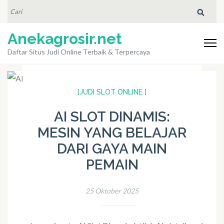
Lompat
PENCARIAN
UNTUK:
ke
Anekagrosir.net
konten
(Tekan
Daftar Situs Judi Online Terbaik & Terpercaya
Enter)
[JUDI SLOT ONLINE ]
AI SLOT DINAMIS:
MESIN YANG BELAJAR
DARI GAYA MAIN
PEMAIN
25 Oktober 2025