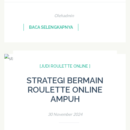
Olehadmin
BACA SELENGKAPNYA
[JUDI ROULETTE ONLINE ]
STRATEGI BERMAIN
ROULETTE ONLINE
AMPUH
30 November 2024