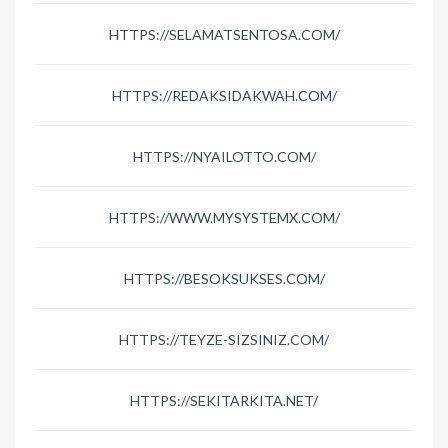
HTTPS://SELAMATSENTOSA.COM/
HTTPS://REDAKSIDAKWAH.COM/
HTTPS://NYAILOTTO.COM/
HTTPS://WWW.MYSYSTEMX.COM/
HTTPS://BESOKSUKSES.COM/
HTTPS://TEYZE-SIZSINIZ.COM/
HTTPS://SEKITARKITA.NET/