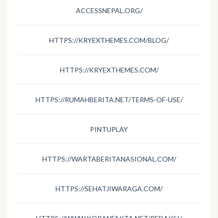
ACCESSNEPAL.ORG/
HTTPS://KRYEXTHEMES.COM/BLOG/
HTTPS://KRYEXTHEMES.COM/
HTTPS://RUMAHBERITA.NET/TERMS-OF-USE/
PINTUPLAY
HTTPS://WARTABERITANASIONAL.COM/
HTTPS://SEHATJIWARAGA.COM/