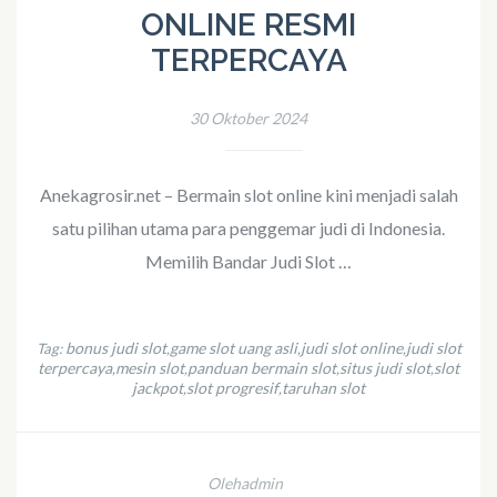
ONLINE RESMI
TERPERCAYA
30 Oktober 2024
Anekagrosir.net – Bermain slot online kini menjadi salah
satu pilihan utama para penggemar judi di Indonesia.
Memilih Bandar Judi Slot …
bonus judi slot
game slot uang asli
judi slot online
judi slot
Tag:
,
,
,
terpercaya
mesin slot
panduan bermain slot
situs judi slot
slot
,
,
,
,
jackpot
slot progresif
taruhan slot
,
,
Olehadmin